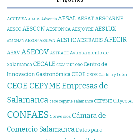
AESAL
AESAT
AESCARNE
ACCIVISA
Adventia
ADAHS
AESCON
AESLUX
AESFONCA
AESCO
AESJOYRE
AFECIR
AESTIC
AESTRADIS
AESOP
AESPAN
AESOMAR
ASECOV
ASAV
Ayuntamiento de
ASTRACE
CECALE
Centro de
Salamanca
CECALE DE ORO
CEOE
Innovacion Gastronómica
CEOE Castilla y León
CEOE CEPYME Empresas de
Salamanca
Citycesa
CEPYME
ceoe cepyme salamanca
CONFAES
Cámara de
Convenios
Comercio Salamanca
Datos paro