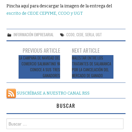
Pincha aquí para descargar la imagen de la entrega del
escrito de CEOE CEPYME, CCOO y UGT
INFORMACIÓN EMPRESARIAL
CCOO
,
CEOE
,
SERLA
,
UGT
Navegación
PREVIOUS ARTICLE
NEXT ARTICLE
de
LA CAMPAÑA DE NAVIDAD DEL
MALESTAR ENTRE LOS
COMERCIO SALMANTINO YA
TRATANTES DE SALAMANCA
entradas
CONOCE A SUS TRES
POR LA CANCELACIÓN DEL
GANADORES
MERCADO DE GANADO
SUSCRÍBASE A NUESTRO CANAL RSS
BUSCAR
Buscar: