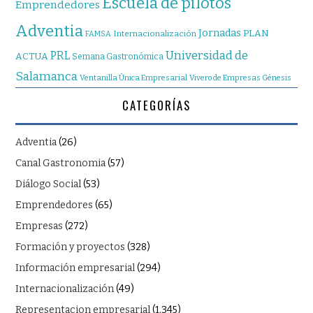
Escuela de pilotos
Emprendedores
Adventia
Jornadas
PLAN
Internacionalización
FAMSA
Universidad de
PRL
ACTUA
Semana Gastronómica
Salamanca
Ventanilla Única Empresarial
Vivero de Empresas Génesis
CATEGORÍAS
Adventia
(26)
Canal Gastronomia
(57)
Diálogo Social
(53)
Emprendedores
(65)
Empresas
(272)
Formación y proyectos
(328)
Información empresarial
(294)
Internacionalización
(49)
Representacion empresarial
(1.345)