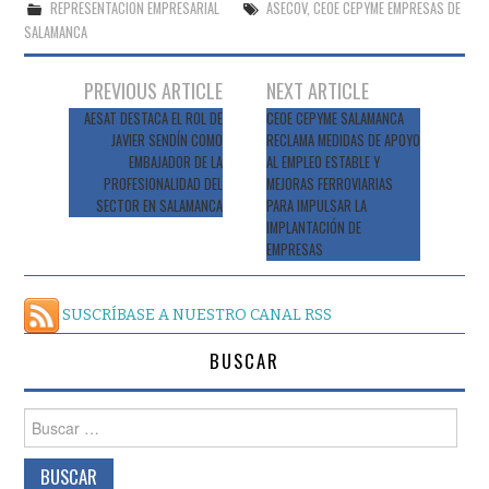
REPRESENTACION EMPRESARIAL
ASECOV
,
CEOE CEPYME EMPRESAS DE
SALAMANCA
Navegación
PREVIOUS ARTICLE
NEXT ARTICLE
de
AESAT DESTACA EL ROL DE
CEOE CEPYME SALAMANCA
JAVIER SENDÍN COMO
RECLAMA MEDIDAS DE APOYO
entradas
EMBAJADOR DE LA
AL EMPLEO ESTABLE Y
PROFESIONALIDAD DEL
MEJORAS FERROVIARIAS
SECTOR EN SALAMANCA
PARA IMPULSAR LA
IMPLANTACIÓN DE
EMPRESAS
SUSCRÍBASE A NUESTRO CANAL RSS
BUSCAR
Buscar: