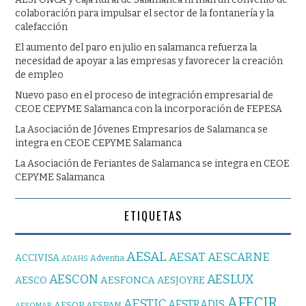
colaboración para impulsar el sector de la fontanería y la
calefacción
El aumento del paro en julio en salamanca refuerza la
necesidad de apoyar a las empresas y favorecer la creación
de empleo
Nuevo paso en el proceso de integración empresarial de
CEOE CEPYME Salamanca con la incorporación de FEPESA
La Asociación de Jóvenes Empresarios de Salamanca se
integra en CEOE CEPYME Salamanca
La Asociación de Feriantes de Salamanca se integra en CEOE
CEPYME Salamanca
ETIQUETAS
AESAL
AESAT
AESCARNE
ACCIVISA
Adventia
ADAHS
AESCON
AESLUX
AESFONCA
AESCO
AESJOYRE
AFECIR
AESTIC
AESTRADIS
AESOP
AESPAN
AESOMAR