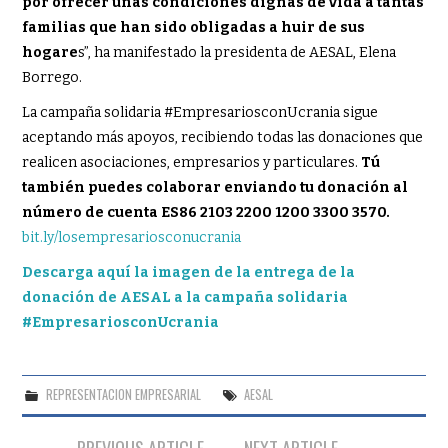
por ofrecer unas condiciones dignas de vida a tantas
familias que han sido obligadas a huir de sus
hogare
s”, ha manifestado la presidenta de AESAL, Elena
Borrego.
La campaña solidaria #EmpresariosconUcrania sigue
aceptando más apoyos, recibiendo todas las donaciones que
realicen asociaciones, empresarios y particulares.
Tú
también puedes colaborar enviando tu donación al
número de cuenta ES86 2103 2200 1200 3300 3570.
bit.ly/losempresariosconucrania
Descarga aquí la imagen de la entrega de la
donación de AESAL a la campaña solidaria
#EmpresariosconUcrania
REPRESENTACION EMPRESARIAL
AESAL
Navegación
PREVIOUS ARTICLE
NEXT ARTICLE