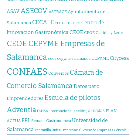
ASECOV
ASAV
Ayuntamiento de
ASTRACE
CECALE
Centro de
Salamanca
CECALE DE ORO
CEOE
Innovacion Gastronómica
CEOE Castilla y León
CEOE CEPYME Empresas de
Salamanca
Citycesa
CEPYME
ceoe cepyme salamanca
CONFAES
Cámara de
Convenios
Comercio Salamanca
Datos paro
Escuela de pilotos
Emprendedores
Adventia
Jornadas
PLAN
Internacionalización
FAMSA
Universidad de
PRL
ACTUA
Semana Gastronómica
Salamanca
Ventanilla Única Empresarial
Vivero de Empresas Génesis