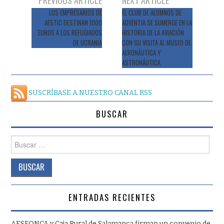
de
LOS EMPRESARIOS DE
EL CLUB DE ALUMNOS DE
AESTIC DESTINAN 1000
ADVENTIA SE SUMERGE EN LA
entradas
EUROS A LOS REFUGIADOS
HISTORIA DE LA AVIACIÓN
DE UCRANIA
CON SU VISITA AL MUSEO DE
AERONÁUTICA Y
ASTRONÁUTICA
SUSCRÍBASE A NUESTRO CANAL RSS
BUSCAR
Buscar:
ENTRADAS RECIENTES
AESFONCA y Caja Rural de Salamanca firman un convenio de