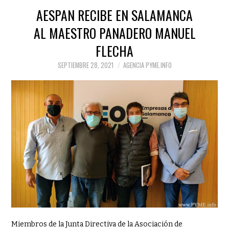
Na
AESPAN RECIBE EN SALAMANCA
PR
NE
de
AL MAESTRO PANADERO MANUEL
AR
AR
en
ASE
C
FLECHA
CON
FOR
SEPTIEMBRE 28, 2021
AGENCIA PYME.INFO
LOS
HAM
COM
SAL
DE 
EN
CO
COM
DIGI
Miembros de la Junta Directiva de la Asociación de