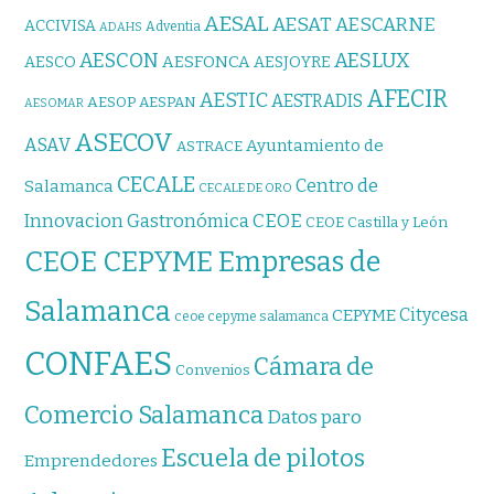
AESAL
AESAT
AESCARNE
ACCIVISA
Adventia
ADAHS
AESCON
AESLUX
AESFONCA
AESCO
AESJOYRE
AFECIR
AESTIC
AESTRADIS
AESOP
AESPAN
AESOMAR
ASECOV
ASAV
Ayuntamiento de
ASTRACE
CECALE
Centro de
Salamanca
CECALE DE ORO
CEOE
Innovacion Gastronómica
CEOE Castilla y León
CEOE CEPYME Empresas de
Salamanca
Citycesa
CEPYME
ceoe cepyme salamanca
CONFAES
Cámara de
Convenios
Comercio Salamanca
Datos paro
Escuela de pilotos
Emprendedores