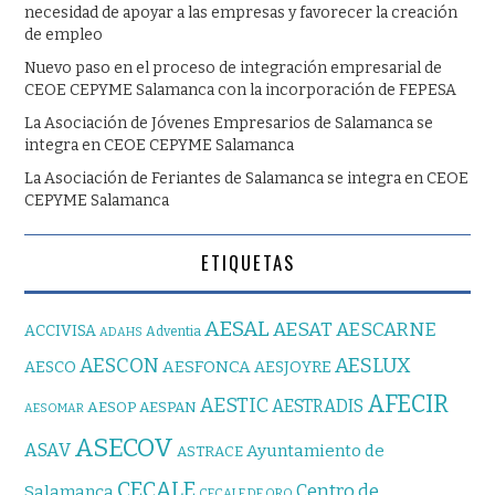
necesidad de apoyar a las empresas y favorecer la creación
de empleo
Nuevo paso en el proceso de integración empresarial de
CEOE CEPYME Salamanca con la incorporación de FEPESA
La Asociación de Jóvenes Empresarios de Salamanca se
integra en CEOE CEPYME Salamanca
La Asociación de Feriantes de Salamanca se integra en CEOE
CEPYME Salamanca
ETIQUETAS
AESAL
AESAT
AESCARNE
ACCIVISA
Adventia
ADAHS
AESCON
AESLUX
AESFONCA
AESCO
AESJOYRE
AFECIR
AESTIC
AESTRADIS
AESOP
AESPAN
AESOMAR
ASECOV
ASAV
Ayuntamiento de
ASTRACE
CECALE
Centro de
Salamanca
CECALE DE ORO