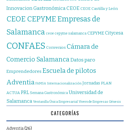
CEOE
Innovacion Gastronómica
CEOE Castilla y León
CEOE CEPYME Empresas de
Salamanca
Citycesa
CEPYME
ceoe cepyme salamanca
CONFAES
Cámara de
Convenios
Comercio Salamanca
Datos paro
Escuela de pilotos
Emprendedores
Adventia
Jornadas
PLAN
Internacionalización
FAMSA
Universidad de
PRL
ACTUA
Semana Gastronómica
Salamanca
Ventanilla Única Empresarial
Vivero de Empresas Génesis
CATEGORÍAS
Adventia
(26)