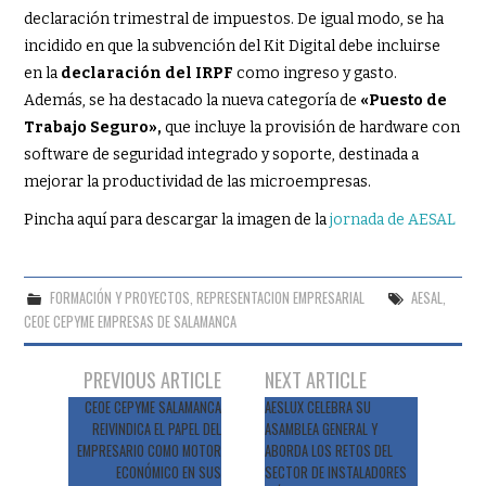
declaración trimestral de impuestos. De igual modo, se ha
incidido en que la subvención del Kit Digital debe incluirse
en la
declaración del IRPF
como ingreso y gasto.
Además, se ha destacado la nueva categoría de
«Puesto de
Trabajo Seguro»,
que incluye la provisión de hardware con
software de seguridad integrado y soporte, destinada a
mejorar la productividad de las microempresas.
Pincha aquí para descargar la imagen de la
jornada de AESAL
FORMACIÓN Y PROYECTOS
,
REPRESENTACION EMPRESARIAL
AESAL
,
CEOE CEPYME EMPRESAS DE SALAMANCA
Navegación
PREVIOUS ARTICLE
NEXT ARTICLE
de
CEOE CEPYME SALAMANCA
AESLUX CELEBRA SU
REIVINDICA EL PAPEL DEL
ASAMBLEA GENERAL Y
entradas
EMPRESARIO COMO MOTOR
ABORDA LOS RETOS DEL
ECONÓMICO EN SUS
SECTOR DE INSTALADORES