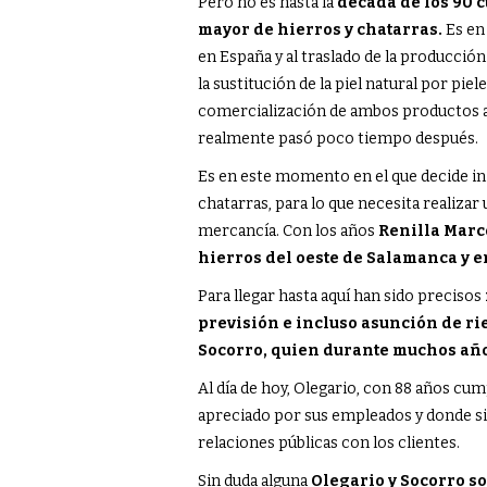
Pero no es hasta la
década de los 90 c
mayor de hierros y chatarras.
Es en 
en España y al traslado de la producción
la sustitución de la piel natural por pie
comercialización de ambos productos a
realmente pasó poco tiempo después.
Es en este momento en el que decide ini
chatarras, para lo que necesita realizar
mercancía. Con los años
Renilla Marc
hierros del oeste de Salamanca y en
Para llegar hasta aquí han sido precisos
previsión e incluso asunción de ri
Socorro, quien durante muchos años
Al día de hoy, Olegario, con 88 años cu
apreciado por sus empleados y donde sig
relaciones públicas con los clientes.
Sin duda alguna
Olegario y Socorro so