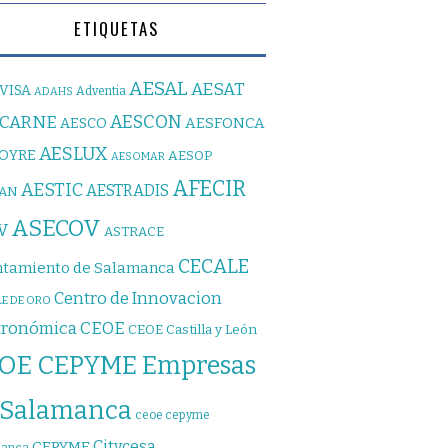
ETIQUETAS
AESAL
AESAT
VISA
Adventia
ADAHS
AESCON
SCARNE
AESFONCA
AESCO
AESLUX
JOYRE
AESOP
AESOMAR
AFECIR
AESTIC
AESTRADIS
PAN
ASECOV
V
ASTRACE
CECALE
tamiento de Salamanca
Centro de Innovacion
E DE ORO
CEOE
tronómica
CEOE Castilla y León
OE CEPYME Empresas
 Salamanca
ceoe cepyme
Citycesa
CEPYME