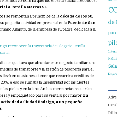
sala
los Premios AFECIR ha querido en esta edición reconocer
ial a Renilla Marcos SL.
C
cos
se remontan a principios de la
década de los 50,
de
 su pequeña actividad empresarial en la
Fuente de San
rmano Agapito, de la empresa de su padre, dedicada a la
par
pil
Inter
PRL
ultades que tuvo que afrontar este negocio familiar: una
Sal
medios de transporte y la gestión de tesorería para el
Empre
es llevó en ocasiones a tener que recurrir a créditos de
23%. A eso se sumaba la inseguridad por las fuertes
n las pieles y en la lana. Ambas mercancías requerían,
pieza y empaquetado para su venta al por mayor.
En
Adve
actividad a Ciudad Rodrigo, a un pequeño
Cana
a.
Diálo