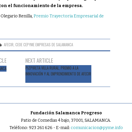
 con el funcionamiento de la empresa.
 Olegario Renilla,
Premio Trayectoria Empresarial de
AFECIR
,
CEOE CEPYME EMPRESAS DE SALAMANCA
CLE
NEXT ARTICLE
PIZPIRETA VILLA RURAL, PREMIO A LA
ANCA
INNOVACIÓN Y AL EMPRENDIMIENTO DE AFECIR
Fundación Salamanca Progreso
Patio de Comedias 4 bajo, 37001, SALAMANCA.
Teléfono: 923 261 626 - E-mail:
comunicacion@pyme.info