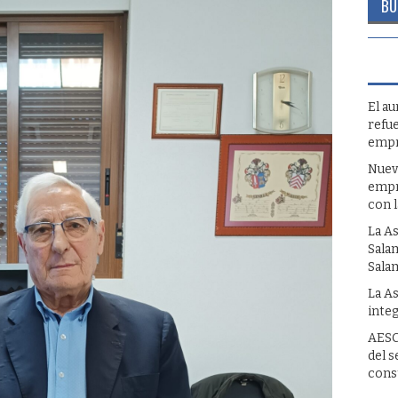
El a
refue
empr
Nuev
empr
con 
La A
Sala
Sala
La A
inte
AESC
del s
cons