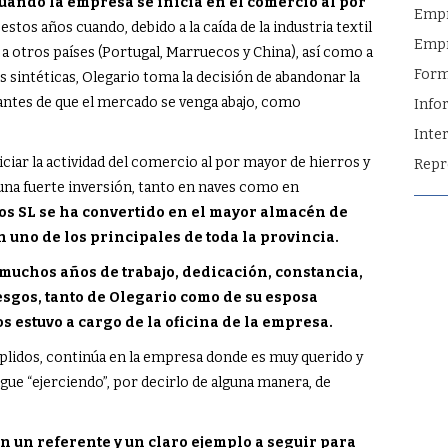
uando la empresa se inicia en el comercio al por
Emp
estos años cuando, debido a la caída de la industria textil
Empr
 a otros países (Portugal, Marruecos y China), así como a
Form
les sintéticas, Olegario toma la decisión de abandonar la
ntes de que el mercado se venga abajo, como
Info
Inte
ciar la actividad del comercio al por mayor de hierros y
Repr
 una fuerte inversión, tanto en naves como en
os SL se ha convertido en el mayor almacén de
 uno de los principales de toda la provincia.
muchos años de trabajo, dedicación, constancia,
esgos, tanto de Olegario como de su esposa
 estuvo a cargo de la oficina de la empresa.
mplidos, continúa en la empresa donde es muy querido y
ue “ejerciendo”, por decirlo de alguna manera, de
n un referente y un claro ejemplo a seguir para