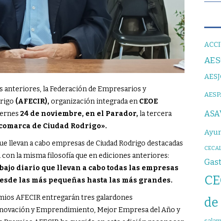
ACCI
AE
AES
s anteriores, la Federación de Empresarios y
AES
drigo
(AFECIR),
organización integrada en
CEOE
ASA
iernes
24 de noviembre, en el Parador,
la tercera
 comarca de Ciudad Rodrigo».
Ayun
que llevan a cabo empresas de Ciudad Rodrigo destacadas
CECAL
 con la misma filosofía que en ediciones anteriores:
Gas
ajo diario que llevan a cabo todas las empresas
CE
desde las más pequeñas hasta las más grandes.
emios AFECIR entregarán tres galardones
de
Innovación y Emprendimiento, Mejor Empresa del Año y