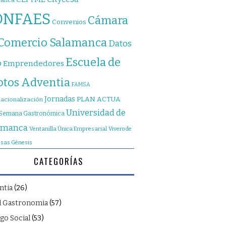
manca
ONFAES
Cámara
Convenios
 Comercio Salamanca
Datos
Escuela de
o
Emprendedores
otos Adventia
FAMSA
Jornadas
PLAN ACTUA
nacionalización
Universidad de
Semana Gastronómica
amanca
Ventanilla Única Empresarial
Vivero de
sas Génesis
CATEGORÍAS
ntia
(26)
l Gastronomia
(57)
go Social
(53)