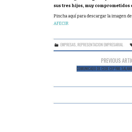
sus tres hijos, muy comprometidos
Pincha aquí para descargar la imagen de
AFECIR
EMPRESAS
,
REPRESENTACION EMPRESARIAL
Navegación
PREVIOUS ARTI
de
COMUNICADO DE CEOE CEPYME SALAM
entradas