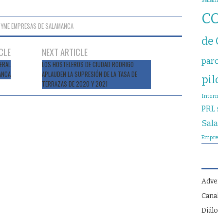
sala
C
PYME EMPRESAS DE SALAMANCA
de
CLE
NEXT ARTICLE
par
ERAL
LOS HOSTELEROS DE CIUDAD RODRIGO
ANCA
APLAUDEN LA SUPRESIÓN DE LA TASA DE
pil
TERRAZAS DE 2020 Y 2021
Inter
PRL
Sal
Empre
Adve
Cana
Diálo