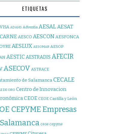
ETIQUETAS
AESAL
AESAT
VISA
Adventia
ADAHS
AESCON
SCARNE
AESFONCA
AESCO
AESLUX
JOYRE
AESOP
AESOMAR
AFECIR
AESTIC
AESTRADIS
PAN
ASECOV
V
ASTRACE
CECALE
tamiento de Salamanca
Centro de Innovacion
E DE ORO
CEOE
tronómica
CEOE Castilla y León
OE CEPYME Empresas
 Salamanca
ceoe cepyme
Citycesa
CEPYME