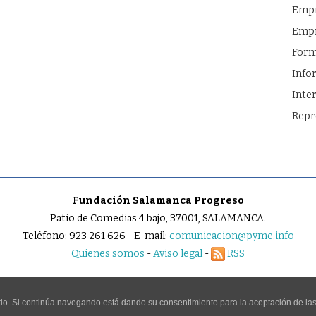
Emp
Empr
Form
Info
Inte
Repr
Fundación Salamanca Progreso
Patio de Comedias 4 bajo, 37001, SALAMANCA.
Teléfono: 923 261 626 - E-mail:
comunicacion@pyme.info
Quienes somos
-
Aviso legal
-
RSS
uario. Si continúa navegando está dando su consentimiento para la aceptación de l
ESERVADOS.