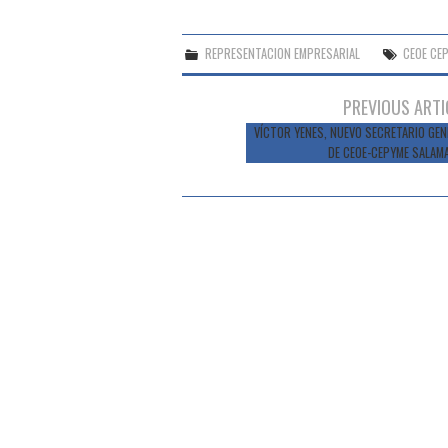
REPRESENTACION EMPRESARIAL
CEOE CE
Navegación
PREVIOUS ARTI
de
VÍCTOR YENES, NUEVO SECRETARIO GEN
DE CEOE-CEPYME SALAM
entradas