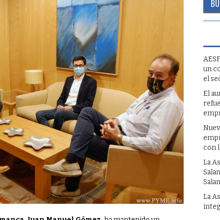
AESF
un c
el se
El a
refue
empr
Nuev
empr
con 
La A
Sala
Sala
La A
inte
amanca, Juan Manuel Gómez,
ha mantenido un