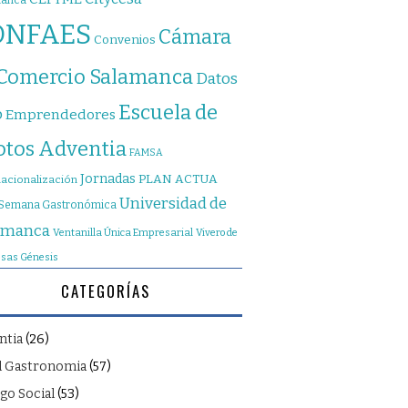
manca
ONFAES
Cámara
Convenios
 Comercio Salamanca
Datos
Escuela de
o
Emprendedores
otos Adventia
FAMSA
Jornadas
PLAN ACTUA
nacionalización
Universidad de
Semana Gastronómica
amanca
Ventanilla Única Empresarial
Vivero de
sas Génesis
CATEGORÍAS
ntia
(26)
l Gastronomia
(57)
go Social
(53)