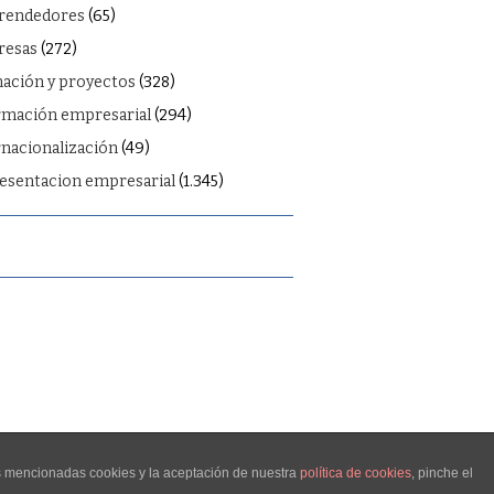
rendedores
(65)
esas
(272)
ación y proyectos
(328)
rmación empresarial
(294)
rnacionalización
(49)
esentacion empresarial
(1.345)
as mencionadas cookies y la aceptación de nuestra
política de cookies
, pinche el
FASHIONISTA
POR ATHEMES