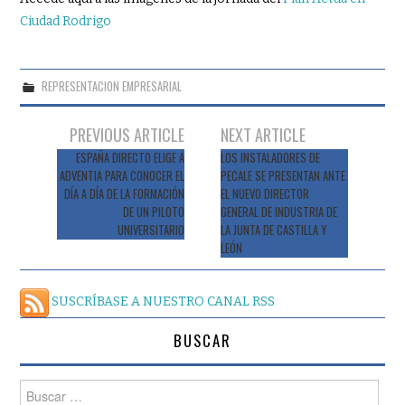
Ciudad Rodrigo
REPRESENTACION EMPRESARIAL
Navegación
PREVIOUS ARTICLE
NEXT ARTICLE
de
ESPAÑA DIRECTO ELIGE A
LOS INSTALADORES DE
ADVENTIA PARA CONOCER EL
PECALE SE PRESENTAN ANTE
entradas
DÍA A DÍA DE LA FORMACIÓN
EL NUEVO DIRECTOR
DE UN PILOTO
GENERAL DE INDUSTRIA DE
UNIVERSITARIO
LA JUNTA DE CASTILLA Y
LEÓN
SUSCRÍBASE A NUESTRO CANAL RSS
BUSCAR
Buscar: