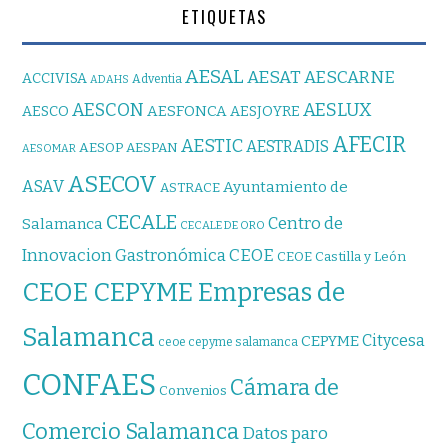
ETIQUETAS
AESAL
AESAT
AESCARNE
ACCIVISA
Adventia
ADAHS
AESCON
AESLUX
AESFONCA
AESCO
AESJOYRE
AFECIR
AESTIC
AESTRADIS
AESOP
AESPAN
AESOMAR
ASECOV
ASAV
Ayuntamiento de
ASTRACE
CECALE
Centro de
Salamanca
CECALE DE ORO
CEOE
Innovacion Gastronómica
CEOE Castilla y León
CEOE CEPYME Empresas de
Salamanca
Citycesa
CEPYME
ceoe cepyme salamanca
CONFAES
Cámara de
Convenios
Comercio Salamanca
Datos paro