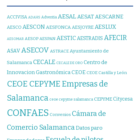
AESAL
AESAT
AESCARNE
ACCIVISA
Adventia
ADAHS
AESCON
AESLUX
AESFONCA
AESCO
AESJOYRE
AFECIR
AESTIC
AESTRADIS
AESOP
AESPAN
AESOMAR
ASECOV
ASAV
Ayuntamiento de
ASTRACE
CECALE
Centro de
Salamanca
CECALE DE ORO
CEOE
Innovacion Gastronómica
CEOE Castilla y León
CEOE CEPYME Empresas de
Salamanca
Citycesa
CEPYME
ceoe cepyme salamanca
CONFAES
Cámara de
Convenios
Comercio Salamanca
Datos paro
Escuela de pilotos