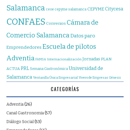
Salamanca
Citycesa
CEPYME
ceoe cepyme salamanca
CONFAES
Cámara de
Convenios
Comercio Salamanca
Datos paro
Escuela de pilotos
Emprendedores
Adventia
Jornadas
PLAN
Internacionalización
FAMSA
Universidad de
PRL
ACTUA
Semana Gastronómica
Salamanca
Ventanilla Única Empresarial
Vivero de Empresas Génesis
CATEGORÍAS
Adventia
(26)
Canal Gastronomia
(57)
Diálogo Social
(53)