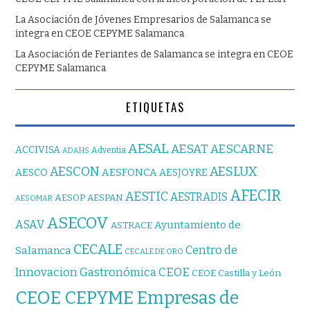
La Asociación de Jóvenes Empresarios de Salamanca se
integra en CEOE CEPYME Salamanca
La Asociación de Feriantes de Salamanca se integra en CEOE
CEPYME Salamanca
ETIQUETAS
AESAL
AESAT
AESCARNE
ACCIVISA
Adventia
ADAHS
AESCON
AESLUX
AESFONCA
AESCO
AESJOYRE
AFECIR
AESTIC
AESTRADIS
AESOP
AESPAN
AESOMAR
ASECOV
ASAV
Ayuntamiento de
ASTRACE
CECALE
Centro de
Salamanca
CECALE DE ORO
CEOE
Innovacion Gastronómica
CEOE Castilla y León
CEOE CEPYME Empresas de