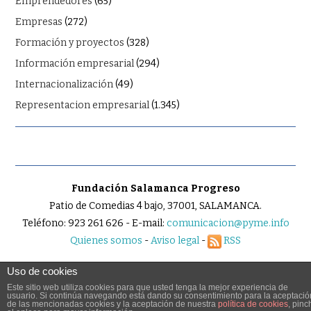
Emprendedores
(65)
Empresas
(272)
Formación y proyectos
(328)
Información empresarial
(294)
Internacionalización
(49)
Representacion empresarial
(1.345)
Fundación Salamanca Progreso
Patio de Comedias 4 bajo, 37001, SALAMANCA.
Teléfono: 923 261 626 - E-mail:
comunicacion@pyme.info
Quienes somos
-
Aviso legal
-
RSS
Uso de cookies
Este sitio web utiliza cookies para que usted tenga la mejor experiencia de
usuario. Si continúa navegando está dando su consentimiento para la aceptació
© 2026 PYME.INFO. TODOS LOS DERECHOS RESERVADOS.
de las mencionadas cookies y la aceptación de nuestra
política de cookies
, pinc