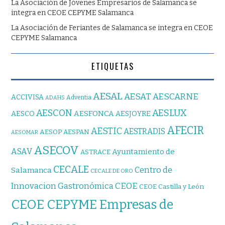
La Asociación de Jóvenes Empresarios de Salamanca se
integra en CEOE CEPYME Salamanca
La Asociación de Feriantes de Salamanca se integra en CEOE
CEPYME Salamanca
ETIQUETAS
AESAL
AESAT
AESCARNE
ACCIVISA
Adventia
ADAHS
AESCON
AESLUX
AESFONCA
AESCO
AESJOYRE
AFECIR
AESTIC
AESTRADIS
AESOP
AESPAN
AESOMAR
ASECOV
ASAV
Ayuntamiento de
ASTRACE
CECALE
Centro de
Salamanca
CECALE DE ORO
CEOE
Innovacion Gastronómica
CEOE Castilla y León
CEOE CEPYME Empresas de