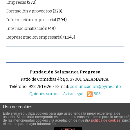
Empresas
(272)
Formación y proyectos
(328)
Información empresarial
(294)
Internacionalización
(49)
Representacion empresarial
(1.345)
Fundación Salamanca Progreso
Patio de Comedias 4 bajo, 37001, SALAMANCA.
Teléfono: 923 261 626 - E-mail:
comunicacion@pyme.info
Quienes somos
-
Aviso legal
-
RSS
Uso de cookies
Este sitio web utiliza cookies para que usted tenga la mejor experiencia de
usuario. Si continúa navegando está dando su consentimiento para la aceptació
© 2026 PYME.INFO. TODOS LOS DERECHOS RESERVADOS.
de las mencionadas cookies y la aceptación de nuestra
política de cookies
, pinc
el enlace para mayor información.
FASHIONISTA
POR ATHEMES
ACEPTAR