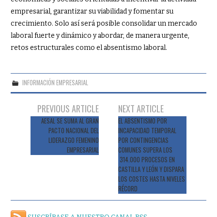
empresarial, garantizar su viabilidad y fomentar su
crecimiento. Solo así será posible consolidar un mercado
laboral fuerte y dinámico y abordar, de manera urgente,
retos estructurales como el absentismo laboral.
INFORMACIÓN EMPRESARIAL
Navegación
PREVIOUS ARTICLE
NEXT ARTICLE
de
AESAL SE SUMA AL GRAN
EL ABSENTISMO POR
PACTO NACIONAL DEL
INCAPACIDAD TEMPORAL
entradas
LIDERAZGO FEMENINO
POR CONTINGENCIAS
EMPRESARIAL
COMUNES SUPERA LOS
314.000 PROCESOS EN
CASTILLA Y LEÓN Y DISPARA
LOS COSTES HASTA NIVELES
RÉCORD