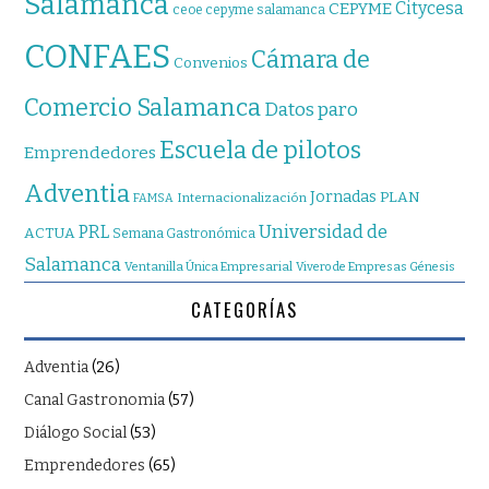
Salamanca
Citycesa
CEPYME
ceoe cepyme salamanca
CONFAES
Cámara de
Convenios
Comercio Salamanca
Datos paro
Escuela de pilotos
Emprendedores
Adventia
Jornadas
PLAN
Internacionalización
FAMSA
Universidad de
PRL
ACTUA
Semana Gastronómica
Salamanca
Ventanilla Única Empresarial
Vivero de Empresas Génesis
CATEGORÍAS
Adventia
(26)
Canal Gastronomia
(57)
Diálogo Social
(53)
Emprendedores
(65)