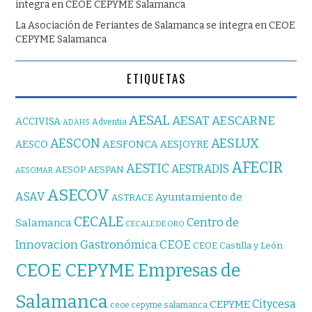
integra en CEOE CEPYME Salamanca
La Asociación de Feriantes de Salamanca se integra en CEOE
CEPYME Salamanca
ETIQUETAS
AESAL
AESAT
AESCARNE
ACCIVISA
Adventia
ADAHS
AESCON
AESLUX
AESFONCA
AESCO
AESJOYRE
AFECIR
AESTIC
AESTRADIS
AESOP
AESPAN
AESOMAR
ASECOV
ASAV
Ayuntamiento de
ASTRACE
CECALE
Centro de
Salamanca
CECALE DE ORO
CEOE
Innovacion Gastronómica
CEOE Castilla y León
CEOE CEPYME Empresas de
Salamanca
Citycesa
CEPYME
ceoe cepyme salamanca