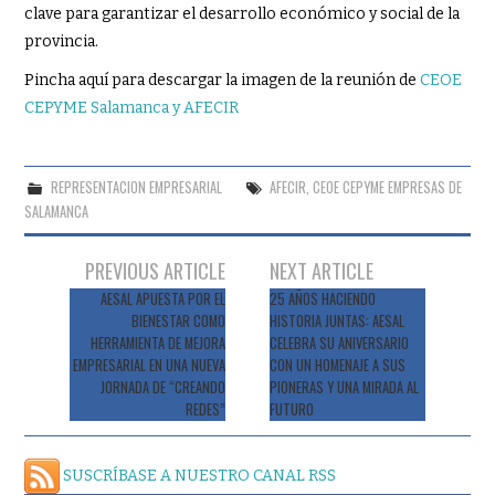
clave para garantizar el desarrollo económico y social de la
provincia.
Pincha aquí para descargar la imagen de la reunión de
CEOE
CEPYME Salamanca y AFECIR
REPRESENTACION EMPRESARIAL
AFECIR
,
CEOE CEPYME EMPRESAS DE
SALAMANCA
Navegación
PREVIOUS ARTICLE
NEXT ARTICLE
de
AESAL APUESTA POR EL
25 AÑOS HACIENDO
BIENESTAR COMO
HISTORIA JUNTAS: AESAL
entradas
HERRAMIENTA DE MEJORA
CELEBRA SU ANIVERSARIO
EMPRESARIAL EN UNA NUEVA
CON UN HOMENAJE A SUS
JORNADA DE “CREANDO
PIONERAS Y UNA MIRADA AL
REDES”
FUTURO
SUSCRÍBASE A NUESTRO CANAL RSS