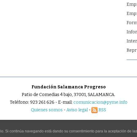
Emp
Empr
Form
Info
Inte
Repr
Fundación Salamanca Progreso
Patio de Comedias 4 bajo, 37001, SALAMANCA.
Teléfono: 923 261 626 - E-mail:
comunicacion@pyme.info
Quienes somos
-
Aviso legal
-
RSS
uario. Si continúa navegando está dando su consentimiento para la aceptación de l
ESERVADOS.