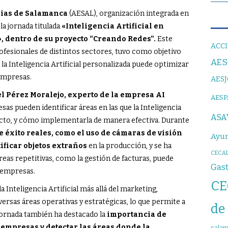
rias de Salamanca
(AESAL), organización integrada en
a jornada titulada
«Inteligencia Artificial en
, dentro de su proyecto “Creando Redes”.
Este
ACCI
ofesionales de distintos sectores, tuvo como objetivo
AE
la Inteligencia Artificial personalizada puede optimizar
 empresas.
AES
 Pérez Moralejo, experto de la empresa AI
AES
as pueden identificar áreas en las que la Inteligencia
ASA
acto, y cómo implementarla de manera efectiva. Durante
 éxito reales, como el uso de cámaras de visión
Ayun
tificar objetos extraños
en la producción, y se ha
CECAL
as repetitivas, como la gestión de facturas, puede
Gas
s empresas.
CE
 Inteligencia Artificial más allá del marketing,
ersas áreas operativas y estratégicas, lo que permite a
de
jornada también ha destacado la
importancia de
 empresas y detectar las áreas donde la