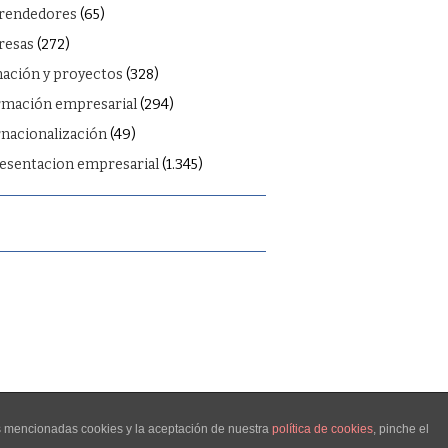
rendedores
(65)
esas
(272)
ación y proyectos
(328)
rmación empresarial
(294)
rnacionalización
(49)
esentacion empresarial
(1.345)
as mencionadas cookies y la aceptación de nuestra
política de cookies
, pinche el
FASHIONISTA
POR ATHEMES