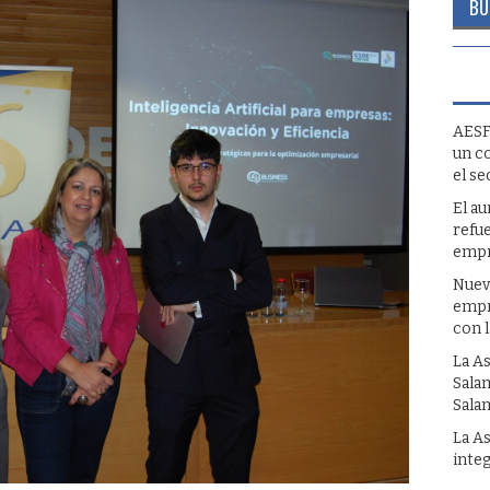
AESF
un c
el se
El a
refue
empr
Nuev
empr
con 
La A
Sala
Sala
La A
inte