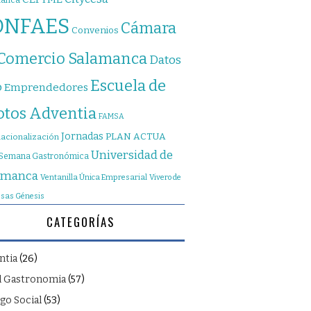
manca
ONFAES
Cámara
Convenios
 Comercio Salamanca
Datos
Escuela de
o
Emprendedores
otos Adventia
FAMSA
Jornadas
PLAN ACTUA
nacionalización
Universidad de
Semana Gastronómica
amanca
Ventanilla Única Empresarial
Vivero de
sas Génesis
CATEGORÍAS
ntia
(26)
l Gastronomia
(57)
go Social
(53)