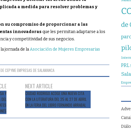
sala
 aplicada a medida para resolver problemas y
C
de
n su compromiso de proporcionar a las
entas innovadoras
que les permitan adaptarse a los
par
encia y competitividad de sus negocios.
pil
la jornada de la
Asociación de Mujeres Empresarias
Inter
PRL
EOE CEPYME EMPRESAS DE SALAMANCA
Sal
Empre
CLE
NEXT ARTICLE
SA Y
CIUDAD RODRIGO ACOGE UNA NUEVA CITA
 DEL
CON LA LITERATURA DEL 25 AL 27 DE ABRIL
ATES
EN LA FERIA DEL LIBRO FERNANDO ARRABAL
Adve
ONES
Cana
Diálo