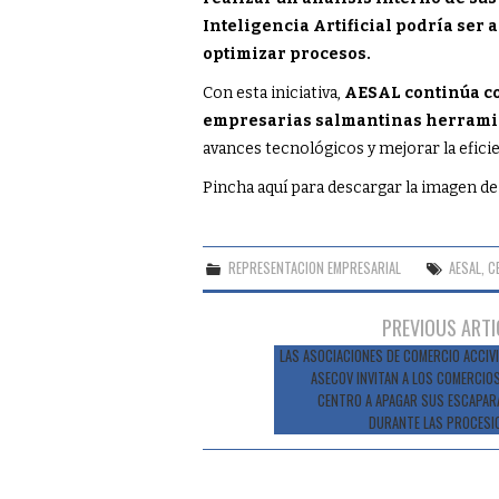
Inteligencia Artificial podría ser
optimizar procesos.
Con esta iniciativa,
AESAL continúa co
empresarias salmantinas herrami
avances tecnológicos y mejorar la efici
Pincha aquí para descargar la imagen de 
REPRESENTACION EMPRESARIAL
AESAL
,
C
Navegación
PREVIOUS ARTI
de
LAS ASOCIACIONES DE COMERCIO ACCIVI
ASECOV INVITAN A LOS COMERCIOS
entradas
CENTRO A APAGAR SUS ESCAPAR
DURANTE LAS PROCESI