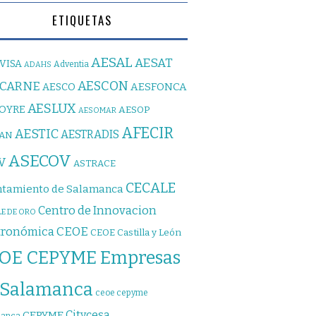
ETIQUETAS
AESAL
AESAT
VISA
Adventia
ADAHS
AESCON
SCARNE
AESFONCA
AESCO
AESLUX
JOYRE
AESOP
AESOMAR
AFECIR
AESTIC
AESTRADIS
PAN
ASECOV
V
ASTRACE
CECALE
tamiento de Salamanca
Centro de Innovacion
E DE ORO
CEOE
tronómica
CEOE Castilla y León
OE CEPYME Empresas
 Salamanca
ceoe cepyme
Citycesa
CEPYME