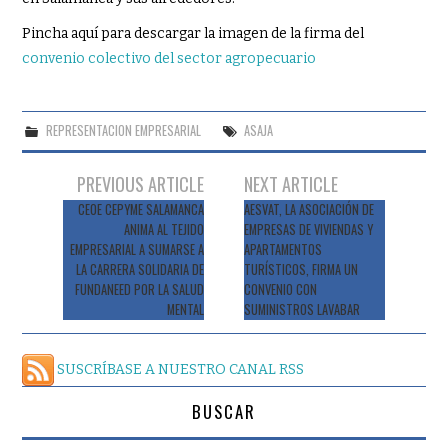
Pincha aquí para descargar la imagen de la firma del
convenio colectivo del sector agropecuario
REPRESENTACION EMPRESARIAL
ASAJA
Navegación
PREVIOUS ARTICLE
NEXT ARTICLE
de
CEOE CEPYME SALAMANCA
AESVAT, LA ASOCIACIÓN DE
ANIMA AL TEJIDO
EMPRESAS DE VIVIENDAS Y
entradas
EMPRESARIAL A SUMARSE A
APARTAMENTOS
LA CARRERA SOLIDARIA DE
TURÍSTICOS, FIRMA UN
FUNDANEED POR LA SALUD
CONVENIO CON
MENTAL
SUMINISTROS LAVABAR
SUSCRÍBASE A NUESTRO CANAL RSS
BUSCAR