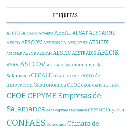
ETIQUETAS
AESAL
AESAT
AESCARNE
ACCIVISA
Adventia
ADAHS
AESCON
AESLUX
AESFONCA
AESCO
AESJOYRE
AFECIR
AESTIC
AESTRADIS
AESOP
AESPAN
AESOMAR
ASECOV
ASAV
Ayuntamiento de
ASTRACE
CECALE
Centro de
Salamanca
CECALE DE ORO
CEOE
Innovacion Gastronómica
CEOE Castilla y León
CEOE CEPYME Empresas de
Salamanca
Citycesa
CEPYME
ceoe cepyme salamanca
CONFAES
Cámara de
Convenios