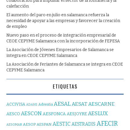
colaboración para impulsar el sector de la fontanería y la
calefacción
El aumento del paro en julio en salamanca refuerza la
necesidad de apoyar a las empresas y favorecer la creación
de empleo
Nuevo paso en el proceso de integración empresarial de
CEOE CEPYME Salamanca con la incorporación de FEPESA
La Asociación de Jóvenes Empresarios de Salamanca se
integra en CEOE CEPYME Salamanca
La Asociación de Feriantes de Salamanca se integra en CEOE
CEPYME Salamanca
ETIQUETAS
AESAL
AESAT
AESCARNE
ACCIVISA
Adventia
ADAHS
AESCON
AESLUX
AESFONCA
AESCO
AESJOYRE
AFECIR
AESTIC
AESTRADIS
AESOP
AESPAN
AESOMAR