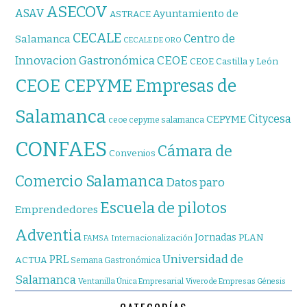
ASECOV
ASAV
Ayuntamiento de
ASTRACE
CECALE
Centro de
Salamanca
CECALE DE ORO
CEOE
Innovacion Gastronómica
CEOE Castilla y León
CEOE CEPYME Empresas de
Salamanca
Citycesa
CEPYME
ceoe cepyme salamanca
CONFAES
Cámara de
Convenios
Comercio Salamanca
Datos paro
Escuela de pilotos
Emprendedores
Adventia
Jornadas
PLAN
Internacionalización
FAMSA
Universidad de
PRL
ACTUA
Semana Gastronómica
Salamanca
Ventanilla Única Empresarial
Vivero de Empresas Génesis