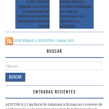
de
LA USAL Y ADVENTIA
AESFONCA INICIA SU
FORMARÁN A LOS PILOTOS
PROGRAMA DE FORMACIÓN
entradas
DE AVIACIÓN PARA QUE
2021 PARA LOS
AFRONTEN CON SEGURIDAD
PROFESIONALES DE LA
EMERGENCIAS SANITARIAS
FONTANERÍA Y LA
EN VUELO
CALEFACCIÓN
SUSCRÍBASE A NUESTRO CANAL RSS
BUSCAR
Buscar:
ENTRADAS RECIENTES
AESFONCA y Caja Rural de Salamanca firman un convenio de