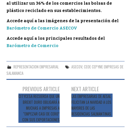
al utilizar un 36% de los comercios las bolsas de
plástico reciclado en sus establecimientos.
Accede aquí a las imágenes de la presentación del
Barómetro de Comercio ASECOV
Accede aquí a los principales resultados del
Barómetro de Comercio
REPRESENTACION EMPRESARIAL
ASECOV
,
CEOE CEPYME EMPRESAS DE
SALAMANCA
Navegación
PREVIOUS ARTICLE
NEXT ARTICLE
de
CITYCESA RECUERDA QUE UN
LAS EMPRESARIAS DE AESAL
BREXIT DURO OBLIGARÁ A
FELICITAN LA NAVIDAD A LOS
entradas
MUCHAS A EMPRESAS A
MAYORES DE LAS
“EMPEZAR CASI DE CERO”
RESIDENCIAS SALMANTINAS
CON SUS EXPORTACIONES