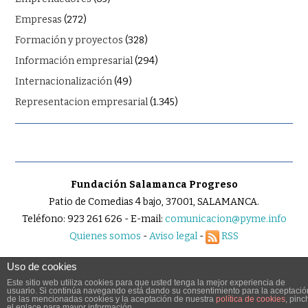
Empresas
(272)
Formación y proyectos
(328)
Información empresarial
(294)
Internacionalización
(49)
Representacion empresarial
(1.345)
Fundación Salamanca Progreso
Patio de Comedias 4 bajo, 37001, SALAMANCA.
Teléfono: 923 261 626 - E-mail:
comunicacion@pyme.info
Quienes somos
-
Aviso legal
-
RSS
Uso de cookies
Este sitio web utiliza cookies para que usted tenga la mejor experiencia de
usuario. Si continúa navegando está dando su consentimiento para la aceptació
© 2026 PYME.INFO. TODOS LOS DERECHOS RESERVADOS.
de las mencionadas cookies y la aceptación de nuestra
política de cookies
, pinc
el enlace para mayor información.