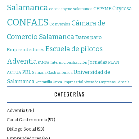
Salamanca
Citycesa
CEPYME
ceoe cepyme salamanca
CONFAES
Cámara de
Convenios
Comercio Salamanca
Datos paro
Escuela de pilotos
Emprendedores
Adventia
Jornadas
PLAN
Internacionalización
FAMSA
Universidad de
PRL
ACTUA
Semana Gastronómica
Salamanca
Ventanilla Única Empresarial
Vivero de Empresas Génesis
CATEGORÍAS
Adventia
(26)
Canal Gastronomia
(57)
Diálogo Social
(53)
Emprendedores
(65)