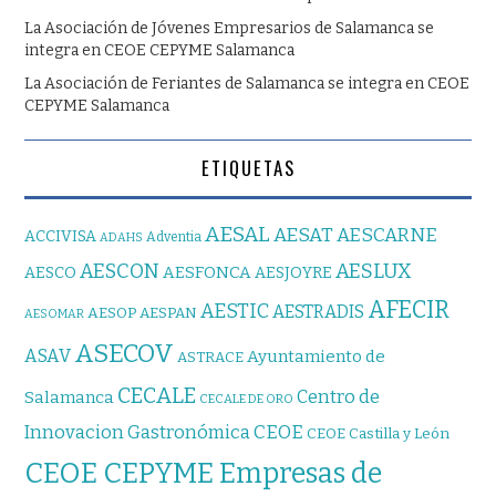
La Asociación de Jóvenes Empresarios de Salamanca se
integra en CEOE CEPYME Salamanca
La Asociación de Feriantes de Salamanca se integra en CEOE
CEPYME Salamanca
ETIQUETAS
AESAL
AESAT
AESCARNE
ACCIVISA
Adventia
ADAHS
AESCON
AESLUX
AESFONCA
AESCO
AESJOYRE
AFECIR
AESTIC
AESTRADIS
AESOP
AESPAN
AESOMAR
ASECOV
ASAV
Ayuntamiento de
ASTRACE
CECALE
Centro de
Salamanca
CECALE DE ORO
CEOE
Innovacion Gastronómica
CEOE Castilla y León
CEOE CEPYME Empresas de