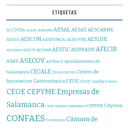
ETIQUETAS
AESAL
AESAT
AESCARNE
ACCIVISA
Adventia
ADAHS
AESCON
AESLUX
AESFONCA
AESCO
AESJOYRE
AFECIR
AESTIC
AESTRADIS
AESOP
AESPAN
AESOMAR
ASECOV
ASAV
Ayuntamiento de
ASTRACE
CECALE
Centro de
Salamanca
CECALE DE ORO
CEOE
Innovacion Gastronómica
CEOE Castilla y León
CEOE CEPYME Empresas de
Salamanca
Citycesa
CEPYME
ceoe cepyme salamanca
CONFAES
Cámara de
Convenios