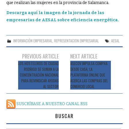
que realizan las mujeres en la provincia de Salamanca.
Descarga aquí la imagen de la jornada de las
empresarias de AESAL sobre eficiencia energética.
INFORMACIÓN EMPRESARIAL
,
REPRESENTACION EMPRESARIAL
AESAL
Navegación
PREVIOUS ARTICLE
NEXT ARTICLE
de
LOS HOSTELEROS DE CIUDAD
ASECOV IMPULSA COMPRA
RODRIGO SE SUMAN A LA
DESDE CASA, LA
entradas
CONCENTRACIÓN NACIONAL
PLATAFORMA ONLINE QUE
PARA REIVINDICAR AYUDAS
ACERCA LAS COMPRAS DEL
AL SECTOR
COMERCIO LOCAL
SUSCRÍBASE A NUESTRO CANAL RSS
BUSCAR