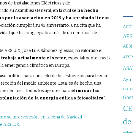
os de Instalaciones Eléctricas y de
ado su Asamblea General, en la cual se
ha hecho
s por la asociación en 2019 y ha aprobado líneas
ociación cumplirá su 43 aniversario. Una cita que ha
ACCI
avidad que ha congregado a más de un centenar de
AE
AES
e AESLUX, José Luis Sánchez Iglesias, ha valorado el
AES
trabaja actualmente el sector
, especialmente tras la
la emergencia climática en Europa.
ASA
lase política para que redoble los esfuerzos para frenar
Ayun
rotección del medio ambiente. Esta, es de hecho, una
CECAL
ner en pie a todos los agentes para
eliminar las
Gas
plantación de la energía eólica y fotovoltaica
”,
CE
de