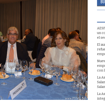
AESF
un c
el se
El a
refue
empr
Nuev
empr
con 
La A
Sala
Sala
La A
inte