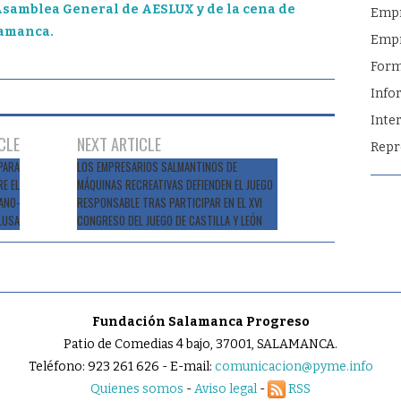
Asamblea General de AESLUX y de la cena de
Emp
lamanca.
Empr
Form
Info
Inte
CLE
NEXT ARTICLE
Repr
PARA
LOS EMPRESARIOS SALMANTINOS DE
E EL
MÁQUINAS RECREATIVAS DEFIENDEN EL JUEGO
ANO-
RESPONSABLE TRAS PARTICIPAR EN EL XVI
LUSA
CONGRESO DEL JUEGO DE CASTILLA Y LEÓN
Fundación Salamanca Progreso
Patio de Comedias 4 bajo, 37001, SALAMANCA.
Teléfono: 923 261 626 - E-mail:
comunicacion@pyme.info
Quienes somos
-
Aviso legal
-
RSS