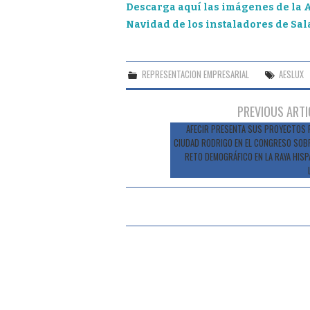
Descarga aquí las imágenes de la 
Navidad de los instaladores de Sa
REPRESENTACION EMPRESARIAL
AESLUX
Navegación
PREVIOUS ARTI
de
AFECIR PRESENTA SUS PROYECTOS 
CIUDAD RODRIGO EN EL CONGRESO SOBR
entradas
RETO DEMOGRÁFICO EN LA RAYA HISP