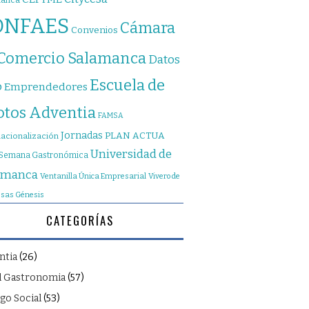
manca
ONFAES
Cámara
Convenios
 Comercio Salamanca
Datos
Escuela de
o
Emprendedores
otos Adventia
FAMSA
Jornadas
PLAN ACTUA
nacionalización
Universidad de
Semana Gastronómica
amanca
Ventanilla Única Empresarial
Vivero de
sas Génesis
CATEGORÍAS
ntia
(26)
l Gastronomia
(57)
go Social
(53)