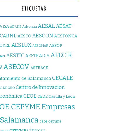
ETIQUETAS
AESAL
AESAT
VISA
Adventia
ADAHS
AESCON
SCARNE
AESFONCA
AESCO
AESLUX
JOYRE
AESOP
AESOMAR
AFECIR
AESTIC
AESTRADIS
PAN
ASECOV
V
ASTRACE
CECALE
tamiento de Salamanca
Centro de Innovacion
E DE ORO
CEOE
tronómica
CEOE Castilla y León
OE CEPYME Empresas
 Salamanca
ceoe cepyme
Citycesa
CEPYME