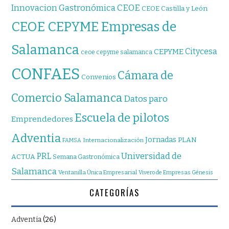
CEOE
Innovacion Gastronómica
CEOE Castilla y León
CEOE CEPYME Empresas de
Salamanca
Citycesa
CEPYME
ceoe cepyme salamanca
CONFAES
Cámara de
Convenios
Comercio Salamanca
Datos paro
Escuela de pilotos
Emprendedores
Adventia
Jornadas
PLAN
Internacionalización
FAMSA
Universidad de
PRL
ACTUA
Semana Gastronómica
Salamanca
Ventanilla Única Empresarial
Vivero de Empresas Génesis
CATEGORÍAS
Adventia
(26)