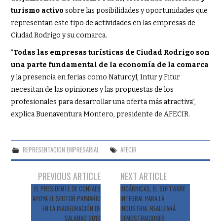
turismo activo
sobre las posibilidades y oportunidades que
representan este tipo de actividades en las empresas de
Ciudad Rodrigo y su comarca.
“
Todas las empresas turísticas de Ciudad Rodrigo son
una parte fundamental de la economía de la comarca
y la presencia en ferias como Naturcyl, Intur y Fitur
necesitan de las opiniones y las propuestas de los
profesionales para desarrollar una oferta más atractiva”,
explica Buenaventura Montero, presidente de AFECIR.
REPRESENTACION EMPRESARIAL
AFECIR
Navegación
PREVIOUS ARTICLE
NEXT ARTICLE
de
EL PRESIDENTE DE CONFAES
IOCÁRNICAS, EL SOFTWARE
APOYA EL SECTOR PRIMARIO
INTEGRAL PARA LA
entradas
EN LA INAUGURACIÓN DE
INDUSTRIA, REALIZARÁ
SALAMAQ 2019
DEMOSTRACIONES