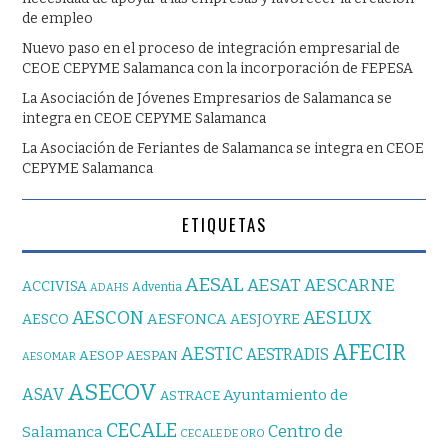
de empleo
Nuevo paso en el proceso de integración empresarial de
CEOE CEPYME Salamanca con la incorporación de FEPESA
La Asociación de Jóvenes Empresarios de Salamanca se
integra en CEOE CEPYME Salamanca
La Asociación de Feriantes de Salamanca se integra en CEOE
CEPYME Salamanca
ETIQUETAS
AESAL
AESAT
AESCARNE
ACCIVISA
Adventia
ADAHS
AESCON
AESLUX
AESFONCA
AESCO
AESJOYRE
AFECIR
AESTIC
AESTRADIS
AESOP
AESPAN
AESOMAR
ASECOV
ASAV
Ayuntamiento de
ASTRACE
CECALE
Centro de
Salamanca
CECALE DE ORO