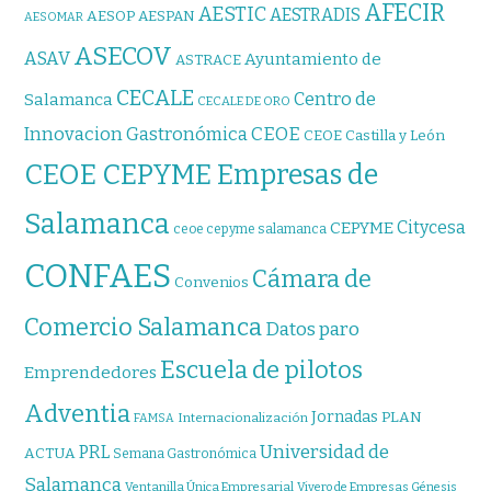
AFECIR
AESTIC
AESTRADIS
AESOP
AESPAN
AESOMAR
ASECOV
ASAV
Ayuntamiento de
ASTRACE
CECALE
Centro de
Salamanca
CECALE DE ORO
CEOE
Innovacion Gastronómica
CEOE Castilla y León
CEOE CEPYME Empresas de
Salamanca
Citycesa
CEPYME
ceoe cepyme salamanca
CONFAES
Cámara de
Convenios
Comercio Salamanca
Datos paro
Escuela de pilotos
Emprendedores
Adventia
Jornadas
PLAN
Internacionalización
FAMSA
Universidad de
PRL
ACTUA
Semana Gastronómica
Salamanca
Ventanilla Única Empresarial
Vivero de Empresas Génesis