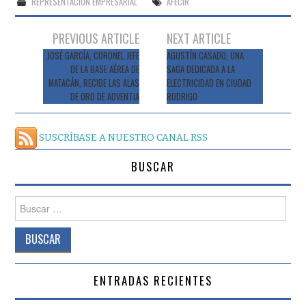
REPRESENTACION EMPRESARIAL
AFECIR
Navegación
PREVIOUS ARTICLE
NEXT ARTICLE
de
JOSÉ GARCÍA, CORONEL JEFE
AGUSTÍN CASADO, UNA
DE LA BASE AÉREA DE
SAGA DEDICADA A LA
entradas
MATACÁN, RECIBE LAS ALAS
ELECTRICIDAD EN CIUDAD
DE ORO DE ADVENTIA
RODRIGO
SUSCRÍBASE A NUESTRO CANAL RSS
BUSCAR
Buscar:
ENTRADAS RECIENTES