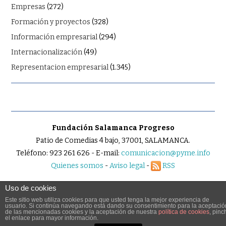
Empresas
(272)
Formación y proyectos
(328)
Información empresarial
(294)
Internacionalización
(49)
Representacion empresarial
(1.345)
Fundación Salamanca Progreso
Patio de Comedias 4 bajo, 37001, SALAMANCA.
Teléfono: 923 261 626 - E-mail:
comunicacion@pyme.info
Quienes somos
-
Aviso legal
-
RSS
Uso de cookies
Este sitio web utiliza cookies para que usted tenga la mejor experiencia de
usuario. Si continúa navegando está dando su consentimiento para la aceptació
© 2026 PYME.INFO. TODOS LOS DERECHOS RESERVADOS.
de las mencionadas cookies y la aceptación de nuestra
política de cookies
, pinc
el enlace para mayor información.
FASHIONISTA
POR ATHEMES