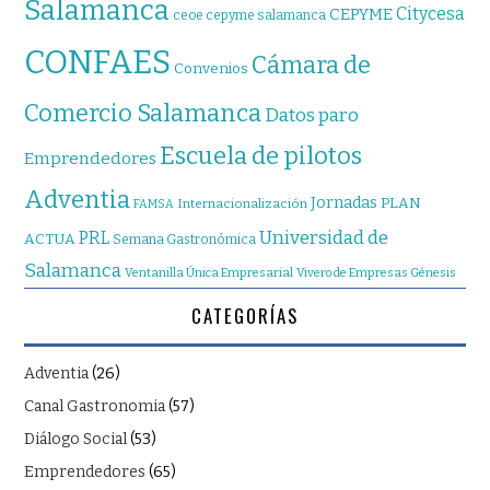
Salamanca
Citycesa
CEPYME
ceoe cepyme salamanca
CONFAES
Cámara de
Convenios
Comercio Salamanca
Datos paro
Escuela de pilotos
Emprendedores
Adventia
Jornadas
PLAN
Internacionalización
FAMSA
Universidad de
PRL
ACTUA
Semana Gastronómica
Salamanca
Ventanilla Única Empresarial
Vivero de Empresas Génesis
CATEGORÍAS
Adventia
(26)
Canal Gastronomia
(57)
Diálogo Social
(53)
Emprendedores
(65)