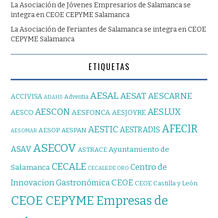
La Asociación de Jóvenes Empresarios de Salamanca se
integra en CEOE CEPYME Salamanca
La Asociación de Feriantes de Salamanca se integra en CEOE
CEPYME Salamanca
ETIQUETAS
AESAL
AESAT
AESCARNE
ACCIVISA
Adventia
ADAHS
AESCON
AESLUX
AESFONCA
AESCO
AESJOYRE
AFECIR
AESTIC
AESTRADIS
AESOP
AESPAN
AESOMAR
ASECOV
ASAV
Ayuntamiento de
ASTRACE
CECALE
Centro de
Salamanca
CECALE DE ORO
CEOE
Innovacion Gastronómica
CEOE Castilla y León
CEOE CEPYME Empresas de