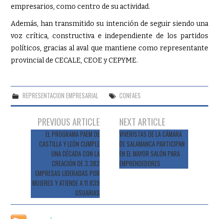
empresarios, como centro de su actividad.
Además, han transmitido su intención de seguir siendo una
voz crítica, constructiva e independiente de los partidos
políticos, gracias al aval que mantiene como representante
provincial de CECALE, CEOE y CEPYME.
REPRESENTACION EMPRESARIAL
CONFAES
Navegación
PREVIOUS ARTICLE
NEXT ARTICLE
de
EL PROGRAMA PAEM DE
VIVERISTAS DE LA CÁMARA
CASTILLA Y LEÓN CUMPLE
DE SALAMANCA PARTICIPAN
entradas
UNA DÉCADA CON LA
EN EL MAYOR SALÓN PARA
CREACIÓN DE 3.382
EMPRENDEDORES
EMPRESAS LIDERADAS POR
MUJERES Y ATIENDE A 11.839
USUARIAS