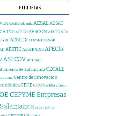
ETIQUETAS
AESAL
AESAT
VISA
Adventia
ADAHS
AESCON
SCARNE
AESFONCA
AESCO
AESLUX
JOYRE
AESOP
AESOMAR
AFECIR
AESTIC
AESTRADIS
PAN
ASECOV
V
ASTRACE
CECALE
tamiento de Salamanca
Centro de Innovacion
E DE ORO
CEOE
tronómica
CEOE Castilla y León
OE CEPYME Empresas
 Salamanca
ceoe cepyme
Citycesa
CEPYME