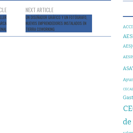
CLE
NEXT ARTICLE
LLER
UN DISEÑADOR GRÁFICO Y UN FOTÓGRAFO,
ARCA
NUEVOS EMPRENDEDORES INSTALADOS EN
ACCI
ONAL
TIERRA COWORKING
AE
AES
AES
ASA
Ayun
CECAL
Gas
CE
de