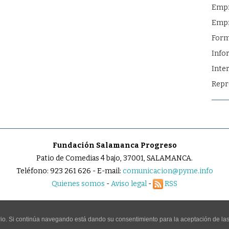
Emp
Empr
Form
Info
Inte
Repr
Fundación Salamanca Progreso
Patio de Comedias 4 bajo, 37001, SALAMANCA.
Teléfono: 923 261 626 - E-mail:
comunicacion@pyme.info
Quienes somos
-
Aviso legal
-
RSS
uario. Si continúa navegando está dando su consentimiento para la aceptación de l
ESERVADOS.