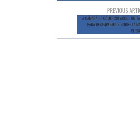
Navegación
PREVIOUS ARTI
de
LA CÁMARA DE COMERCIO ACOGE UN TA
PARA DESEMPLEADOS SOBRE LA M
entradas
PERS