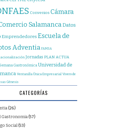
manca
ONFAES
Cámara
Convenios
 Comercio Salamanca
Datos
Escuela de
o
Emprendedores
otos Adventia
FAMSA
Jornadas
PLAN ACTUA
nacionalización
Universidad de
Semana Gastronómica
amanca
Ventanilla Única Empresarial
Vivero de
sas Génesis
CATEGORÍAS
ntia
(26)
l Gastronomia
(57)
go Social
(53)