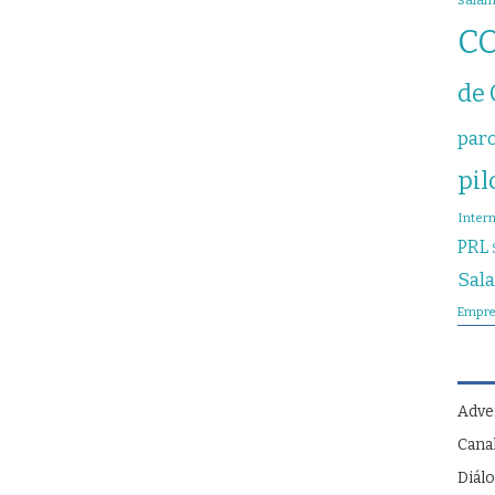
sala
C
de
par
pil
Inter
PRL
Sal
Empre
Adve
Cana
Diálo