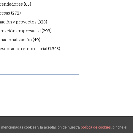
rendedores
(65)
esas
(272)
ación y proyectos
(328)
rmación empresarial
(293)
rnacionalización
(49)
esentacion empresarial
(1.345)
as mencionadas cookies y la aceptación de nuestra
política de cookies
, pinche el
FASHIONISTA
POR ATHEMES