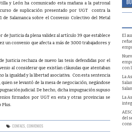
astilla y León ha comunicado esta mañana a la patronal
ecurso de suplicación presentado por UGT contra la
. 1 de Salamanca sobre el Convenio Colectivo del Metal
 de Justicia da plena validez al artículo 39 que establece
El a
refue
dez un convenio que afecta a más de 3.000 trabajadores y
empr
Nuev
de Justicia rechaza de nuevo las tesis defendidas por el
empr
nio al considerar que existían cláusulas que atentaban
con 
 la igualdad y la libertad asociativa. Con esta sentencia
La A
, quien se levantó de la mesa de negociación, negándose
Sala
Sala
mpugnación judicial. De hecho, dicha impugnación supuso
nios firmados por UGT en esta y otras provincias se
La A
inte
 Plus.
AESC
del s
cons
CONFAES
,
CONVENIOS