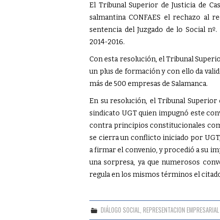
El Tribunal Superior de Justicia de C
salmantina CONFAES el rechazo al r
sentencia del Juzgado de lo Social nº
2014-2016.
Con esta resolución, el Tribunal Superior
un plus de formación y con ello da vali
más de 500 empresas de Salamanca.
En su resolución, el Tribunal Superior 
sindicato UGT quien impugnó este conve
contra principios constitucionales como
se cierra un conflicto iniciado por UGT
a firmar el convenio, y procedió a su i
una sorpresa, ya que numerosos conve
regula en los mismos términos el citado
DIÁLOGO SOCIAL
,
REPRESENTACION EMPRESARIAL